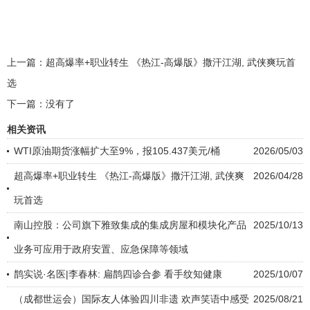
上一篇：
超高爆率+职业转生 《热江-高爆版》撒汗江湖, 武侠爽玩首
选
下一篇：没有了
相关资讯
WTI原油期货涨幅扩大至9%，报105.437美元/桶
2026/05/03
超高爆率+职业转生 《热江-高爆版》撒汗江湖, 武侠爽
2026/04/28
玩首选
南山控股：公司旗下雅致集成的集成房屋和模块化产品
2025/10/13
业务可应用于政府安置、应急保障等领域
鹊实说·名医|李春林: 扁鹊四诊合参 看手纹知健康
2025/10/07
（成都世运会）国际友人体验四川非遗 欢声笑语中感受
2025/08/21